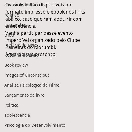
Os livros estão disponíveis no 
contos de fadas
formato impresso e ebook nos links 
religiao
abaixo, caso queiram adquirir com 
Cassandra
antecedência.
Venha participar desse evento 
tribo
imperdível organizado pelo Clube 
Prefácio de Livro
Paineiras do Morumbi.
Aguardo sua presença!
Resenha de Livro
Book review
Images of Unconscious
Analise Psicologica de Filme
Lançamento de livro
Política
adolescencia
Psicologia do Desenvolvimento