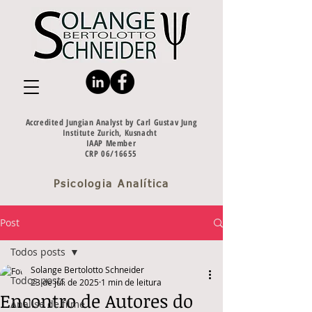
Accredited Jungian Analyst by Carl Gustav Jung
Institute Zurich, Kusnacht
IAAP Member
CRP 06/16655
Psicologia Analítica
Post
Todos posts
Solange Bertolotto Schneider
Todos posts
23 de jul. de 2025
1 min de leitura
Encontro de Autores do
Analise de filme