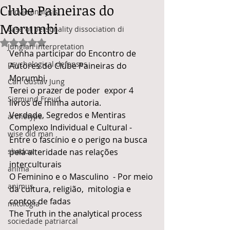
Clube Paineiras do
movie analysis
Morumbi
case of personality dissociation di
Avaliado com NaN de 5 estrelas.
Jungian interpretation
Venha participar do Encontro de 
psychological defenses
Autores do Clube Paineiras do 
Morumbi.
Carl Gustav Jung
Terei o prazer de poder  expor 4 
Sigmund Freud
livros de minha autoria. 
Verdade, Segredos e Mentiras 
archetype
Complexo Individual e Cultural - 
wise old man
Entre o fascínio e o perigo na busca 
shadow
pela alteridade nas relações 
interculturais 
anima
O Feminino e o Masculino  - Por meio 
animus
da cultura, religião,  mitologia e 
contos de fadas
mitologia
The Truth in the analytical process
sociedade patriarcal