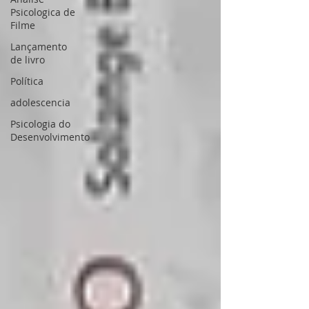
Psicologica de
Filme
Lançamento
de livro
Política
adolescencia
Psicologia do
Desenvolvimento