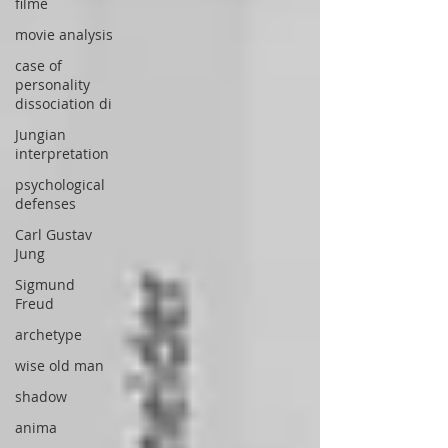
filme
movie analysis
case of
personality
dissociation di
Jungian
interpretation
psychological
defenses
Carl Gustav
Jung
Sigmund
Freud
archetype
wise old man
shadow
anima