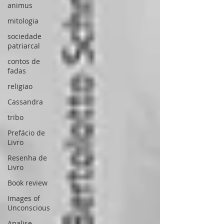
animus
mitologia
sociedade
patriarcal
contos de
fadas
religiao
Cassandra
tribo
Prefácio de
Livro
Resenha de
Livro
Book review
Images of
Unconscious
Analise