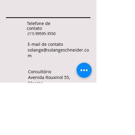
Telefone de
contato
(11) 99595-3550
E-mail de contato
solange@solangeschneider.co
m
Consultório
Avenida Rouxinol 55,
Moema
Sao Paulo, Brasil
© Solange Bertolotto Schneider todos os
direitos reservados
Para citar qualquer texto deste site, use
minha identidade ORCID
0000-0002-1487-6172