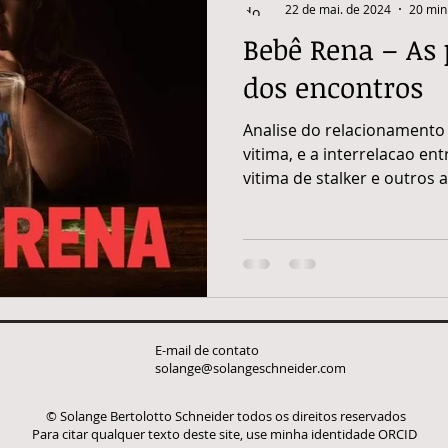
22 de mai. de 2024
20 min 
Bebê Rena – As 
de patriarcal
contos de fadas
religiao
Cassandra
tr
dos encontros
Analise do relacionamento 
Images of Unconscious
Analise Psicologica de Filme
Lançam
vitima, e a interrelacao en
vitima de stalker e outros 
envolvimento
E-mail de contato
solange@solangeschneider.com
© Solange Bertolotto Schneider todos os direitos reservados
Para citar qualquer texto deste site, use minha identidade ORCID