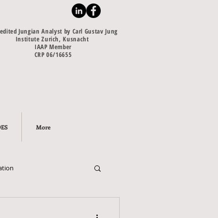
edited Jungian Analyst by Carl Gustav Jung
Institute Zurich, Kusnacht
IAAP Member
CRP 06/16655
ÕES
More
ation
hadow
anima