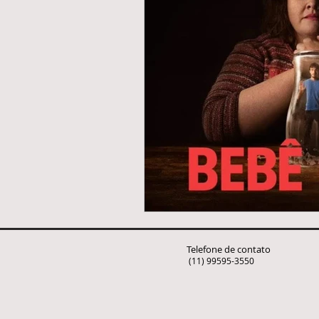
animus
mitologia
socieda
Resenha de Livro
Book review
adolescencia
Psicologia do Des
Telefone de contato
(11) 99595-3550