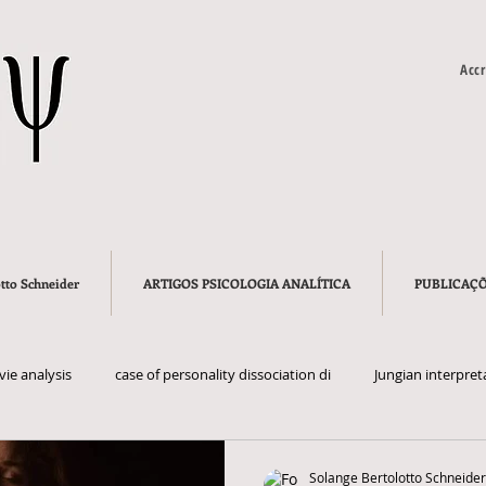
Accr
tto Schneider
ARTIGOS PSICOLOGIA ANALÍTICA
PUBLICAÇ
ie analysis
case of personality dissociation di
Jungian interpret
tav Jung
Sigmund Freud
archetype
wise old man
s
Solange Bertolotto Schneider