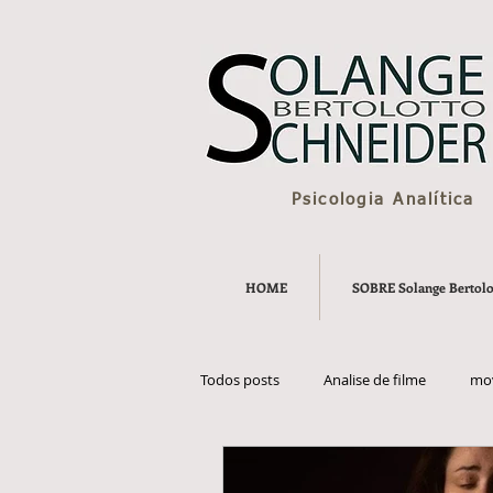
Psicologia Analítica
HOME
SOBRE Solange Bertolo
Todos posts
Analise de filme
mov
psychological defenses
Carl Gus