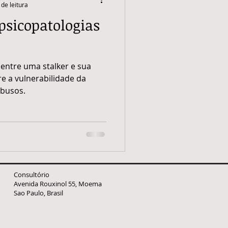
de leitura
psicopatologias
ibo
Prefácio de Livro
entre uma stalker e sua
ento de livro
Política
tre a vulnerabilidade da
abusos.
Consultório
Avenida Rouxinol 55, Moema
Sao Paulo, Brasil