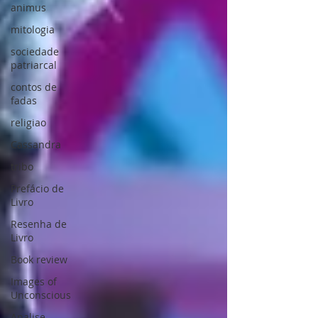
animus
mitologia
sociedade
patriarcal
contos de
fadas
religiao
Cassandra
tribo
Prefácio de
Livro
Resenha de
Livro
Book review
Images of
Unconscious
Analise