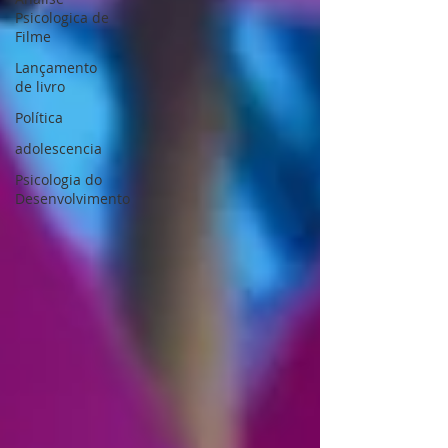
Psicologica de
Filme
Lançamento
de livro
Política
adolescencia
Psicologia do
Desenvolvimento