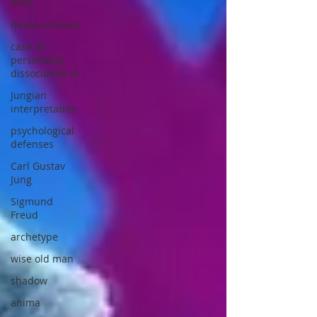
filme
movie analysis
case of
personality
dissociation di
Jungian
interpretation
psychological
defenses
Carl Gustav
Jung
Sigmund
Freud
archetype
wise old man
shadow
anima