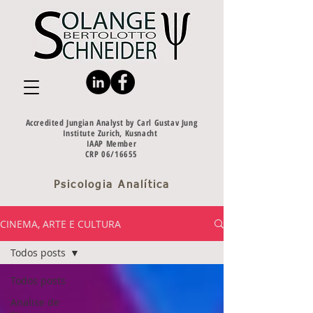
Accredited Jungian Analyst by Carl Gustav Jung
Institute Zurich, Kusnacht
IAAP Member
CRP 06/16655
Psicologia Analítica
CINEMA, ARTE E CULTURA
Todos posts
Todos posts
Analise de