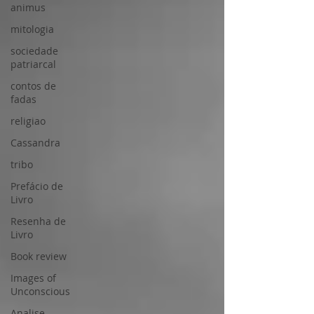
animus
mitologia
sociedade
patriarcal
contos de
fadas
religiao
Cassandra
tribo
Prefácio de
Livro
Resenha de
Livro
Book review
Images of
Unconscious
Analise