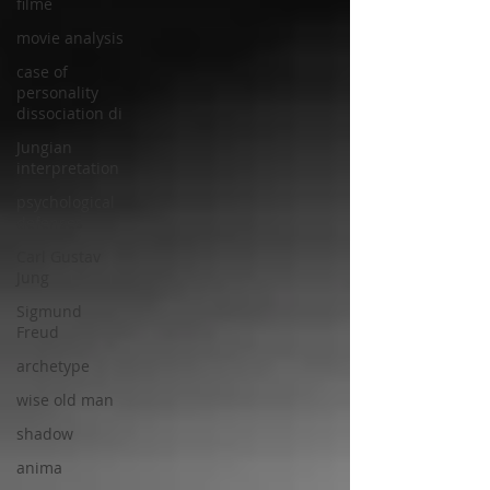
filme
movie analysis
case of
personality
dissociation di
Jungian
interpretation
psychological
defenses
Carl Gustav
Jung
Sigmund
Freud
archetype
wise old man
shadow
anima